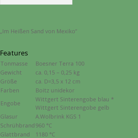
„Im Heißen Sand von Mexiko“
Features
Tonmasse
Boesner Terra 100
Gewicht
ca. 0,15 – 0,25
kg
Größe
ca. D=3,5 x 12
cm
Farben
Boitz unidekor
Wittgert Sinterengobe blau *
Engobe
Wittgert Sinterengobe gelb
Glasur
A.Wolbrink KGS 1
Schrühbrand
960
°C
Glattbrand
1180
°C